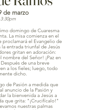
9 de marzo
s 3:30pm
ltimo domingo de Cuaresma
nta. La misa comienza en el
se proclamará el Evangelio de
la entrada triunfal de Jesús
dores gritan en adoración:
el nombre del Señor! ¡Paz en
s!" Después de una breve
en a los fieles; luego, todo
amente dicho.
ngo de Pasión a medida que
al anuncio de la Pasión y
ar la bienvenida a Jesús a
da que grita: "¡Crucifícalo!"
llevamos nuestras palmas