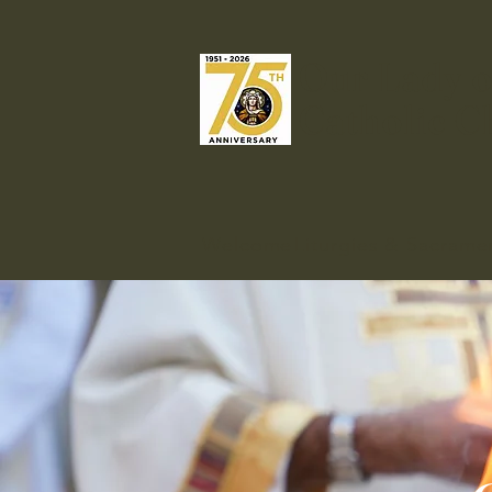
Our Lady o
Catholic C
Welcome
Liturgies & Sacrame