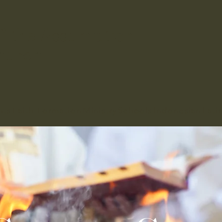
f the Assumption
hurch
nts
Faith Formation
Ministry
Schools
Indonesian
Lati