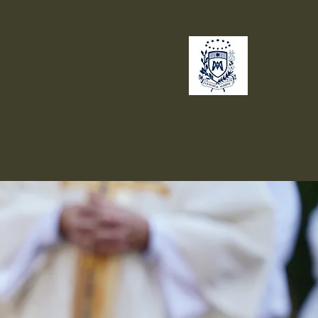
no
Giving