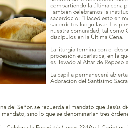
compartiendo la última cena p
También celebramos la instituci
sacerdocio: “Haced esto en m
sacerdotes luego lavan los pi
nuestra comunidad, tal como Cr
discípulos en la Última Cena.
La liturgia termina con el desp
procesión eucarística, en la q
es llevado al Altar de Reposo e
La capilla permanecerá abierta
Adoración del Santísimo Sacr
ena del Señor, se recuerda el mandato que Jesús di
 mandato, sino lo que se denominarían tres órden
Celebrar la Eucaristía (Lucas 22:19 y 1 Corintios 1