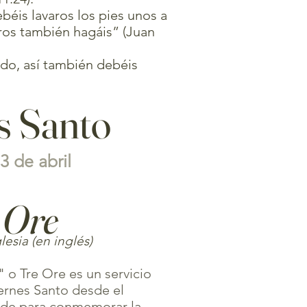
béis lavaros los pies unos a
ros también hagáis” (Juan
do, así también debéis
s Santo
3 de abril
 Ore
lesia (en inglés)
 o Tre Ore es un servicio
iernes Santo desde el
arde para conmemorar la