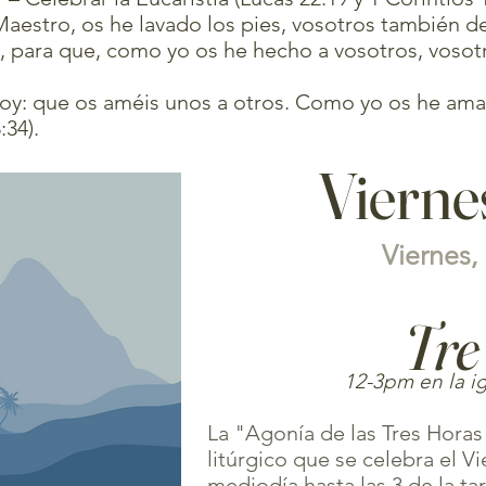
Maestro, os he lavado los pies, vosotros también de
, para que, como yo os he hecho a vosotros, vosot
y: que os améis unos a otros. Como yo os he ama
:34).
Vierne
Viernes, 
Tre
12-3pm en la ig
La "Agonía de las Tres Horas"
litúrgico que se celebra el V
mediodía hasta las 3 de la t