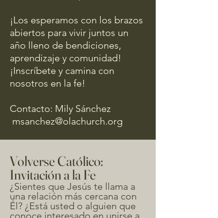
¡Los esperamos con los brazos
abiertos para vivir juntos un
año lleno de bendiciones,
aprendizaje y comunidad!
¡Inscríbete y camina con
nosotros en la fe!
Contacto: Mily Sánchez
msanchez@olachurch.org
Volverse Católico:
Invitación a la Fe
¿Sientes que Jesús te llama a
una relación más cercana con
Él? ¿Está usted o alguien que
conoce interesado en unirse a