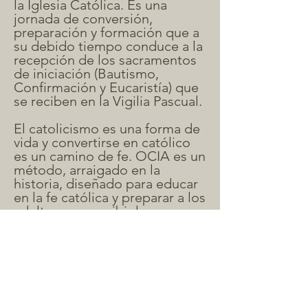
la Iglesia Católica. Es una
jornada de conversión,
preparación y formación que a
su debido tiempo conduce a la
recepción de los sacramentos
de iniciación (Bautismo,
Confirmación y Eucaristía) que
se reciben en la Vigilia Pascual.
El catolicismo es una forma de
vida y convertirse en católico
es un camino de fe. OCIA es un
método, arraigado en la
historia, diseñado para educar
en la fe católica y preparar a los
adultos para recibir los
Sacramentos de la Iglesia. Sin
embargo, busca hacer más que
simplemente dar información a
las personas interesadas.
Convertirse en católico implica
entrar en relación con una
comunidad del pueblo de Dios.