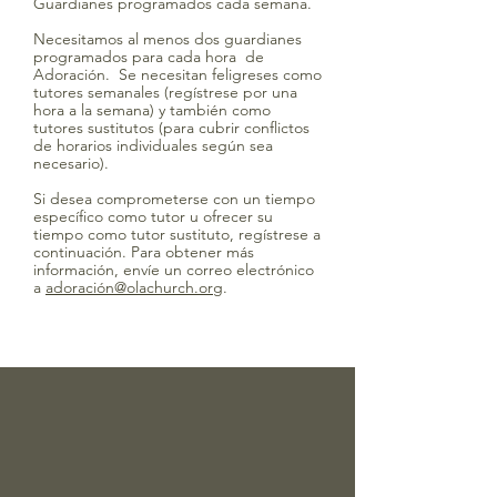
Guardianes programados cada semana.
Necesitamos al menos dos guardianes
programados para cada hora de
Adoración. Se necesitan feligreses como
tutores semanales (regístrese por una
hora a la semana) y también como
tutores sustitutos (para cubrir conflictos
de horarios individuales según sea
necesario).
Si desea comprometerse con un tiempo
específico como tutor u ofrecer su
tiempo como tutor sustituto, regístrese a
continuación. Para obtener más
información, envíe un correo electrónico
a
adoración@olachurch.org
.